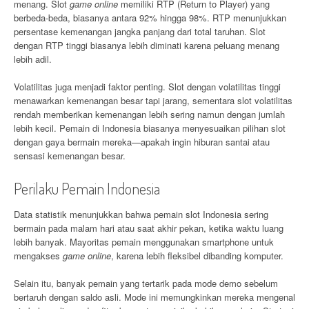
menang. Slot
game online
memiliki RTP (Return to Player) yang
berbeda-beda, biasanya antara 92% hingga 98%. RTP menunjukkan
persentase kemenangan jangka panjang dari total taruhan. Slot
dengan RTP tinggi biasanya lebih diminati karena peluang menang
lebih adil.
Volatilitas juga menjadi faktor penting. Slot dengan volatilitas tinggi
menawarkan kemenangan besar tapi jarang, sementara slot volatilitas
rendah memberikan kemenangan lebih sering namun dengan jumlah
lebih kecil. Pemain di Indonesia biasanya menyesuaikan pilihan slot
dengan gaya bermain mereka—apakah ingin hiburan santai atau
sensasi kemenangan besar.
Perilaku Pemain Indonesia
Data statistik menunjukkan bahwa pemain slot Indonesia sering
bermain pada malam hari atau saat akhir pekan, ketika waktu luang
lebih banyak. Mayoritas pemain menggunakan smartphone untuk
mengakses
game online
, karena lebih fleksibel dibanding komputer.
Selain itu, banyak pemain yang tertarik pada mode demo sebelum
bertaruh dengan saldo asli. Mode ini memungkinkan mereka mengenal