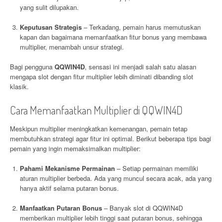
yang sulit dilupakan.
Keputusan Strategis
– Terkadang, pemain harus memutuskan
kapan dan bagaimana memanfaatkan fitur bonus yang membawa
multiplier, menambah unsur strategi.
Bagi pengguna
QQWIN4D
, sensasi ini menjadi salah satu alasan
mengapa slot dengan fitur multiplier lebih diminati dibanding slot
klasik.
Cara Memanfaatkan Multiplier di QQWIN4D
Meskipun multiplier meningkatkan kemenangan, pemain tetap
membutuhkan strategi agar fitur ini optimal. Berikut beberapa tips bagi
pemain yang ingin memaksimalkan multiplier:
Pahami Mekanisme Permainan
– Setiap permainan memiliki
aturan multiplier berbeda. Ada yang muncul secara acak, ada yang
hanya aktif selama putaran bonus.
Manfaatkan Putaran Bonus
– Banyak slot di QQWIN4D
memberikan multiplier lebih tinggi saat putaran bonus, sehingga