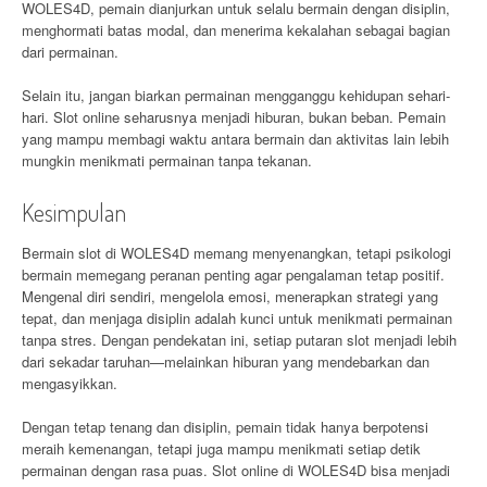
WOLES4D, pemain dianjurkan untuk selalu bermain dengan disiplin,
menghormati batas modal, dan menerima kekalahan sebagai bagian
dari permainan.
Selain itu, jangan biarkan permainan mengganggu kehidupan sehari-
hari. Slot online seharusnya menjadi hiburan, bukan beban. Pemain
yang mampu membagi waktu antara bermain dan aktivitas lain lebih
mungkin menikmati permainan tanpa tekanan.
Kesimpulan
Bermain slot di WOLES4D memang menyenangkan, tetapi psikologi
bermain memegang peranan penting agar pengalaman tetap positif.
Mengenal diri sendiri, mengelola emosi, menerapkan strategi yang
tepat, dan menjaga disiplin adalah kunci untuk menikmati permainan
tanpa stres. Dengan pendekatan ini, setiap putaran slot menjadi lebih
dari sekadar taruhan—melainkan hiburan yang mendebarkan dan
mengasyikkan.
Dengan tetap tenang dan disiplin, pemain tidak hanya berpotensi
meraih kemenangan, tetapi juga mampu menikmati setiap detik
permainan dengan rasa puas. Slot online di WOLES4D bisa menjadi