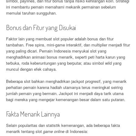
simbol, paylines, dan fitur bonus tanpa risiko kehilangan koin. Strategi
ini membantu pemain memahami mekanik permainan sebelum
memulai taruhan sungguhan.
Bonus dan Fitur yang Disukai
Faktor lain yang membuat slot populer adalah bonus dan fitur
tambahan. Free spins, mini-game interaktif, dan multiplier menjadi fitur
yang paling dicari. Pemain Indonesia menyukai slot yang
menghadirkan animasi bonus menarik, seperti peti harta karun yang
terbuka, roda keberuntungan yang berputar, atau simbol wild yang
muncul dengan efek cahaya.
Beberapa slot bahkan menghadirkan jackpot progresif, yang menarik
perhatian pemain karena hadiah utamanya terus meningkat seiring
jumlah pemain yang bermain. Jackpot ini menjadi daya tarik utama
bagi mereka yang mengejar kemenangan besar dalam satu putaran.
Fakta Menarik Lainnya
Selain popularitas dan statistik kemenangan, ada beberapa fakta
menarik tentang slot
game online
di Indonesia: