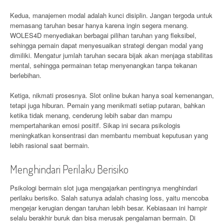
Kedua, manajemen modal adalah kunci disiplin. Jangan tergoda untuk
memasang taruhan besar hanya karena ingin segera menang.
WOLES4D menyediakan berbagai pilihan taruhan yang fleksibel,
sehingga pemain dapat menyesuaikan strategi dengan modal yang
dimiliki. Mengatur jumlah taruhan secara bijak akan menjaga stabilitas
mental, sehingga permainan tetap menyenangkan tanpa tekanan
berlebihan.
Ketiga, nikmati prosesnya. Slot online bukan hanya soal kemenangan,
tetapi juga hiburan. Pemain yang menikmati setiap putaran, bahkan
ketika tidak menang, cenderung lebih sabar dan mampu
mempertahankan emosi positif. Sikap ini secara psikologis
meningkatkan konsentrasi dan membantu membuat keputusan yang
lebih rasional saat bermain.
Menghindari Perilaku Berisiko
Psikologi bermain slot juga mengajarkan pentingnya menghindari
perilaku berisiko. Salah satunya adalah chasing loss, yaitu mencoba
mengejar kerugian dengan taruhan lebih besar. Kebiasaan ini hampir
selalu berakhir buruk dan bisa merusak pengalaman bermain. Di