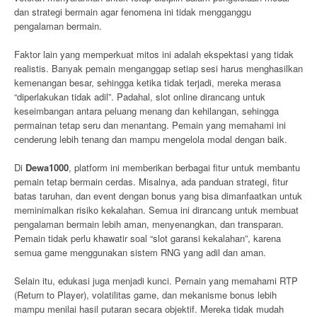
dan strategi bermain agar fenomena ini tidak mengganggu
pengalaman bermain.
Faktor lain yang memperkuat mitos ini adalah ekspektasi yang tidak
realistis. Banyak pemain menganggap setiap sesi harus menghasilkan
kemenangan besar, sehingga ketika tidak terjadi, mereka merasa
“diperlakukan tidak adil”. Padahal, slot online dirancang untuk
keseimbangan antara peluang menang dan kehilangan, sehingga
permainan tetap seru dan menantang. Pemain yang memahami ini
cenderung lebih tenang dan mampu mengelola modal dengan baik.
Di
Dewa1000
, platform ini memberikan berbagai fitur untuk membantu
pemain tetap bermain cerdas. Misalnya, ada panduan strategi, fitur
batas taruhan, dan event dengan bonus yang bisa dimanfaatkan untuk
meminimalkan risiko kekalahan. Semua ini dirancang untuk membuat
pengalaman bermain lebih aman, menyenangkan, dan transparan.
Pemain tidak perlu khawatir soal “slot garansi kekalahan”, karena
semua game menggunakan sistem RNG yang adil dan aman.
Selain itu, edukasi juga menjadi kunci. Pemain yang memahami RTP
(Return to Player), volatilitas game, dan mekanisme bonus lebih
mampu menilai hasil putaran secara objektif. Mereka tidak mudah