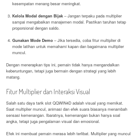
kesempatan menang besar meningkat.
Kelola Modal dengan Bijak
– Jangan terpaku pada multiplier
sampai mengabaikan manajemen modal. Pastikan taruhan tetap
proporsional dengan saldo.
Gunakan Mode Demo
– Jika tersedia, coba fitur multiplier di
mode latihan untuk memahami kapan dan bagaimana multiplier
muncul.
Dengan menerapkan tips ini, pemain tidak hanya mengandalkan
keberuntungan, tetapi juga bermain dengan strategi yang lebih
matang.
Fitur Multiplier dan Interaksi Visual
Salah satu daya tarik slot QQWIN4D adalah visual yang memikat.
Saat multiplier muncul, animasi dan efek suara biasanya menambah
sensasi kemenangan. Ibaratnya, kemenangan bukan hanya soal
angka, tetapi juga pengalaman visual dan emosional.
Efek ini membuat pemain merasa lebih terlibat. Multiplier yang muncul