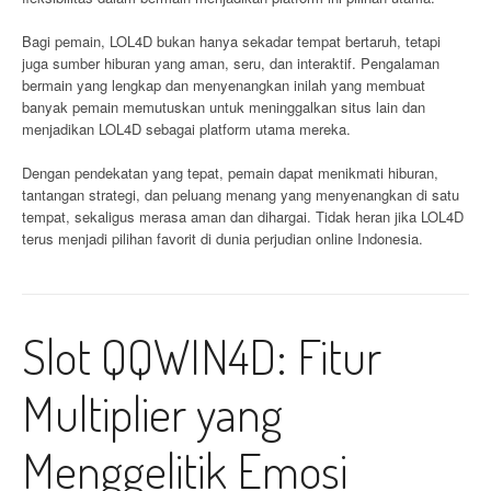
Bagi pemain, LOL4D bukan hanya sekadar tempat bertaruh, tetapi
juga sumber hiburan yang aman, seru, dan interaktif. Pengalaman
bermain yang lengkap dan menyenangkan inilah yang membuat
banyak pemain memutuskan untuk meninggalkan situs lain dan
menjadikan LOL4D sebagai platform utama mereka.
Dengan pendekatan yang tepat, pemain dapat menikmati hiburan,
tantangan strategi, dan peluang menang yang menyenangkan di satu
tempat, sekaligus merasa aman dan dihargai. Tidak heran jika LOL4D
terus menjadi pilihan favorit di dunia perjudian online Indonesia.
Slot QQWIN4D: Fitur
Multiplier yang
Menggelitik Emosi