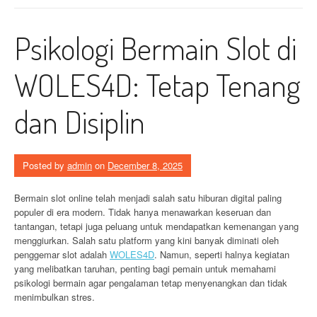
Psikologi Bermain Slot di
WOLES4D: Tetap Tenang
dan Disiplin
Posted by
admin
on
December 8, 2025
Bermain slot online telah menjadi salah satu hiburan digital paling
populer di era modern. Tidak hanya menawarkan keseruan dan
tantangan, tetapi juga peluang untuk mendapatkan kemenangan yang
menggiurkan. Salah satu platform yang kini banyak diminati oleh
penggemar slot adalah
WOLES4D
. Namun, seperti halnya kegiatan
yang melibatkan taruhan, penting bagi pemain untuk memahami
psikologi bermain agar pengalaman tetap menyenangkan dan tidak
menimbulkan stres.