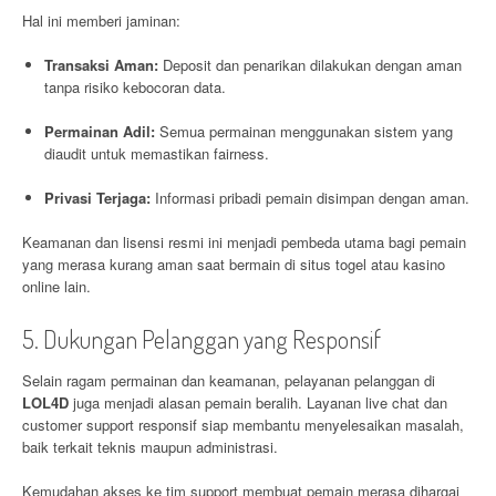
Hal ini memberi jaminan:
Transaksi Aman:
Deposit dan penarikan dilakukan dengan aman
tanpa risiko kebocoran data.
Permainan Adil:
Semua permainan menggunakan sistem yang
diaudit untuk memastikan fairness.
Privasi Terjaga:
Informasi pribadi pemain disimpan dengan aman.
Keamanan dan lisensi resmi ini menjadi pembeda utama bagi pemain
yang merasa kurang aman saat bermain di situs togel atau kasino
online lain.
5. Dukungan Pelanggan yang Responsif
Selain ragam permainan dan keamanan, pelayanan pelanggan di
LOL4D
juga menjadi alasan pemain beralih. Layanan live chat dan
customer support responsif siap membantu menyelesaikan masalah,
baik terkait teknis maupun administrasi.
Kemudahan akses ke tim support membuat pemain merasa dihargai