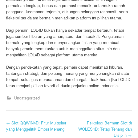
permainan lengkap, bonus dan promosi menarik, antarmuka ramah
pengguna, keamanan terjamin, dukungan pelanggan responsif, serta
fleksibilitas dalam bermain menjadikan platform ini pilihan utama.
Bagi pemain, LOL4D bukan hanya sekadar tempat bertaruh, tetapi
juga sumber hiburan yang aman, seru, dan interaktif. Pengalaman
bermain yang lengkap dan menyenangkan inilah yang membuat
banyak pemain memutuskan untuk meninggalkan situs lain dan
menjadikan LOL4D sebagai platform utama mereka.
Dengan pendekatan yang tepat, pemain dapat menikmati hiburan,
tantangan strategi, dan peluang menang yang menyenangkan di satu
tempat, sekaligus merasa aman dan dihargai. Tidak heran jika LOL4D
terus menjadi pilihan favorit di dunia perjudian online Indonesia.
Uncategorized
P
←
Slot QQWIN4D: Fitur Multiplier
Psikologi Bermain Slot di
yang Menggelitik Emosi Menang
WOLES4D: Tetap Tenang dan
o
Disiplin
→