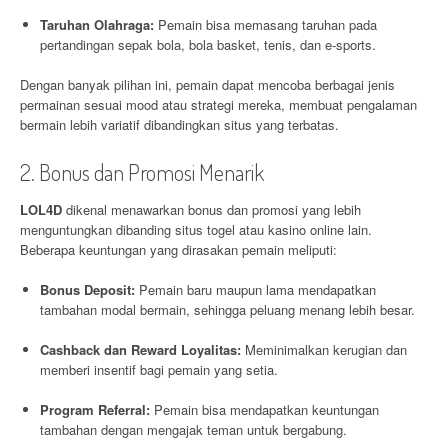
Taruhan Olahraga:
Pemain bisa memasang taruhan pada
pertandingan sepak bola, bola basket, tenis, dan e-sports.
Dengan banyak pilihan ini, pemain dapat mencoba berbagai jenis
permainan sesuai mood atau strategi mereka, membuat pengalaman
bermain lebih variatif dibandingkan situs yang terbatas.
2. Bonus dan Promosi Menarik
LOL4D
dikenal menawarkan bonus dan promosi yang lebih
menguntungkan dibanding situs togel atau kasino online lain.
Beberapa keuntungan yang dirasakan pemain meliputi:
Bonus Deposit:
Pemain baru maupun lama mendapatkan
tambahan modal bermain, sehingga peluang menang lebih besar.
Cashback dan Reward Loyalitas:
Meminimalkan kerugian dan
memberi insentif bagi pemain yang setia.
Program Referral:
Pemain bisa mendapatkan keuntungan
tambahan dengan mengajak teman untuk bergabung.