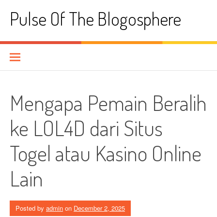
Skip
Pulse Of The Blogosphere
to
content
Mengapa Pemain Beralih
ke LOL4D dari Situs
Togel atau Kasino Online
Lain
Posted by
admin
on
December 2, 2025