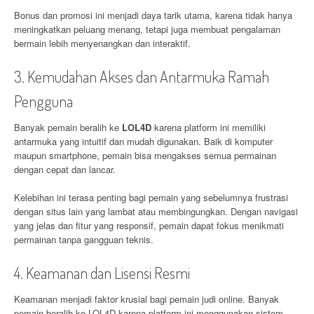
Bonus dan promosi ini menjadi daya tarik utama, karena tidak hanya
meningkatkan peluang menang, tetapi juga membuat pengalaman
bermain lebih menyenangkan dan interaktif.
3. Kemudahan Akses dan Antarmuka Ramah
Pengguna
Banyak pemain beralih ke
LOL4D
karena platform ini memiliki
antarmuka yang intuitif dan mudah digunakan. Baik di komputer
maupun smartphone, pemain bisa mengakses semua permainan
dengan cepat dan lancar.
Kelebihan ini terasa penting bagi pemain yang sebelumnya frustrasi
dengan situs lain yang lambat atau membingungkan. Dengan navigasi
yang jelas dan fitur yang responsif, pemain dapat fokus menikmati
permainan tanpa gangguan teknis.
4. Keamanan dan Lisensi Resmi
Keamanan menjadi faktor krusial bagi pemain judi online. Banyak
pemain beralih ke LOL4D karena platform ini menggunakan sistem