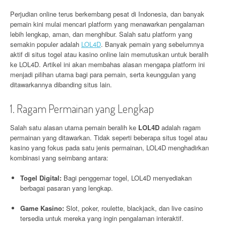
Perjudian online terus berkembang pesat di Indonesia, dan banyak
pemain kini mulai mencari platform yang menawarkan pengalaman
lebih lengkap, aman, dan menghibur. Salah satu platform yang
semakin populer adalah
LOL4D
. Banyak pemain yang sebelumnya
aktif di situs togel atau kasino online lain memutuskan untuk beralih
ke LOL4D. Artikel ini akan membahas alasan mengapa platform ini
menjadi pilihan utama bagi para pemain, serta keunggulan yang
ditawarkannya dibanding situs lain.
1. Ragam Permainan yang Lengkap
Salah satu alasan utama pemain beralih ke
LOL4D
adalah ragam
permainan yang ditawarkan. Tidak seperti beberapa situs togel atau
kasino yang fokus pada satu jenis permainan, LOL4D menghadirkan
kombinasi yang seimbang antara:
Togel Digital:
Bagi penggemar togel, LOL4D menyediakan
berbagai pasaran yang lengkap.
Game Kasino:
Slot, poker, roulette, blackjack, dan live casino
tersedia untuk mereka yang ingin pengalaman interaktif.