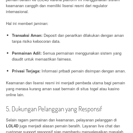
keamanan canggih dan memiliki lisensi resmi dari regulator
internasional.
Hal ini memberi jaminan:
Transaksi Aman:
Deposit dan penarikan dilakukan dengan aman
tanpa risiko kebocoran data.
Permainan Adil:
Semua permainan menggunakan sistem yang
diaudit untuk memastikan fairness.
Privasi Terjaga:
Informasi pribadi pemain disimpan dengan aman.
Keamanan dan lisensi resmi ini menjadi pembeda utama bagi pemain
yang merasa kurang aman saat bermain di situs togel atau kasino
online lain.
5. Dukungan Pelanggan yang Responsif
Selain ragam permainan dan keamanan, pelayanan pelanggan di
LOL4D
juga menjadi alasan pemain beralih. Layanan live chat dan
customer support responsif siap membantu menyelesaikan masalah,