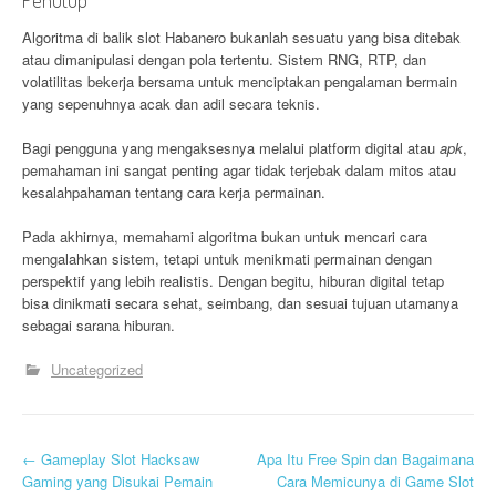
Penutup
Algoritma di balik slot Habanero bukanlah sesuatu yang bisa ditebak
atau dimanipulasi dengan pola tertentu. Sistem RNG, RTP, dan
volatilitas bekerja bersama untuk menciptakan pengalaman bermain
yang sepenuhnya acak dan adil secara teknis.
Bagi pengguna yang mengaksesnya melalui platform digital atau
apk
,
pemahaman ini sangat penting agar tidak terjebak dalam mitos atau
kesalahpahaman tentang cara kerja permainan.
Pada akhirnya, memahami algoritma bukan untuk mencari cara
mengalahkan sistem, tetapi untuk menikmati permainan dengan
perspektif yang lebih realistis. Dengan begitu, hiburan digital tetap
bisa dinikmati secara sehat, seimbang, dan sesuai tujuan utamanya
sebagai sarana hiburan.
Uncategorized
P
←
Gameplay Slot Hacksaw
Apa Itu Free Spin dan Bagaimana
Gaming yang Disukai Pemain
Cara Memicunya di Game Slot