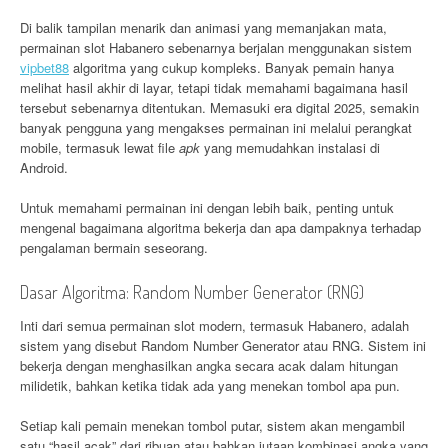
Di balik tampilan menarik dan animasi yang memanjakan mata,
permainan slot Habanero sebenarnya berjalan menggunakan sistem
vipbet88
algoritma yang cukup kompleks. Banyak pemain hanya
melihat hasil akhir di layar, tetapi tidak memahami bagaimana hasil
tersebut sebenarnya ditentukan. Memasuki era digital 2025, semakin
banyak pengguna yang mengakses permainan ini melalui perangkat
mobile, termasuk lewat file
apk
yang memudahkan instalasi di
Android.
Untuk memahami permainan ini dengan lebih baik, penting untuk
mengenal bagaimana algoritma bekerja dan apa dampaknya terhadap
pengalaman bermain seseorang.
Dasar Algoritma: Random Number Generator (RNG)
Inti dari semua permainan slot modern, termasuk Habanero, adalah
sistem yang disebut Random Number Generator atau RNG. Sistem ini
bekerja dengan menghasilkan angka secara acak dalam hitungan
milidetik, bahkan ketika tidak ada yang menekan tombol apa pun.
Setiap kali pemain menekan tombol putar, sistem akan mengambil
satu “hasil acak” dari ribuan atau bahkan jutaan kombinasi angka yang