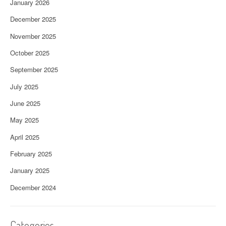
January 2026
December 2025
November 2025
October 2025
September 2025
July 2025
June 2025
May 2025
April 2025
February 2025
January 2025
December 2024
Categories