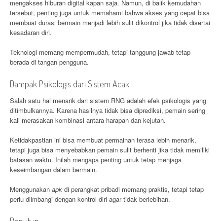
mengakses hiburan digital kapan saja. Namun, di balik kemudahan
tersebut, penting juga untuk memahami bahwa akses yang cepat bisa
membuat durasi bermain menjadi lebih sulit dikontrol jika tidak disertai
kesadaran diri.
Teknologi memang mempermudah, tetapi tanggung jawab tetap
berada di tangan pengguna.
Dampak Psikologis dari Sistem Acak
Salah satu hal menarik dari sistem RNG adalah efek psikologis yang
ditimbulkannya. Karena hasilnya tidak bisa diprediksi, pemain sering
kali merasakan kombinasi antara harapan dan kejutan.
Ketidakpastian ini bisa membuat permainan terasa lebih menarik,
tetapi juga bisa menyebabkan pemain sulit berhenti jika tidak memiliki
batasan waktu. Inilah mengapa penting untuk tetap menjaga
keseimbangan dalam bermain.
Menggunakan
apk
di perangkat pribadi memang praktis, tetapi tetap
perlu diimbangi dengan kontrol diri agar tidak berlebihan.