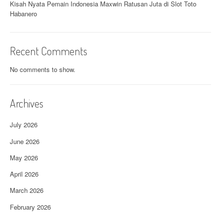
Kisah Nyata Pemain Indonesia Maxwin Ratusan Juta di Slot Toto
Habanero
Recent Comments
No comments to show.
Archives
July 2026
June 2026
May 2026
April 2026
March 2026
February 2026