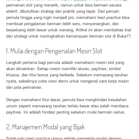
permainan slot yang menarik, namun untuk bisa bermain secara
efektif, dibutuhkan strategi dan praktik yang tepat. Dari pemain
pemula hingga yang ingin menjadi pro, memahami best practice bisa
membuat pengalaman bermain lebih seru, menyenangkan, dan
berpeluang lebih besar untuk menang. Artikel ini akan membahas kiat
dan strategi untuk meningkatkan kemampuan bermain slot di Buka77.
1. Mulai dengan Pengenalan Mesin Slot
Langkah pertama bagi pemula adalah memahami mesin slot yang
akan dimainkan. Setiap mesin memiliki aturan, paylines, simbol
khusus, dan fitur bonus yang berbeda. Sebelum memasang taruhan
nyata, sebaiknya coba versi demo untuk mengenal cara kerja mesin
dan pola permainan.
Dengan memahami fitur dasar, pemula bisa menghindari kesalahan
umum seperti memasang taruhan terlalu besar atau salah membaca
paylines. Ini adalah fondasi penting sebelum mulai bermain serius.
2. Manajemen Modal yang Bijak
Salah satu best practice utama adalah mengelola modal dengan