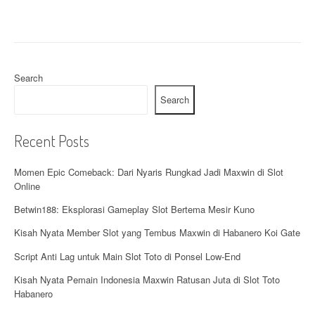
t
n
a
Search
v
Search
i
g
Recent Posts
a
Momen Epic Comeback: Dari Nyaris Rungkad Jadi Maxwin di Slot
Online
t
Betwin188: Eksplorasi Gameplay Slot Bertema Mesir Kuno
i
Kisah Nyata Member Slot yang Tembus Maxwin di Habanero Koi Gate
o
Script Anti Lag untuk Main Slot Toto di Ponsel Low-End
n
Kisah Nyata Pemain Indonesia Maxwin Ratusan Juta di Slot Toto
Habanero