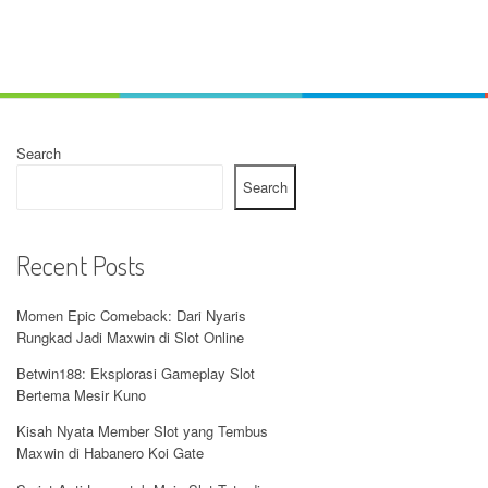
Search
Search
Recent Posts
Momen Epic Comeback: Dari Nyaris
Rungkad Jadi Maxwin di Slot Online
Betwin188: Eksplorasi Gameplay Slot
Bertema Mesir Kuno
Kisah Nyata Member Slot yang Tembus
Maxwin di Habanero Koi Gate