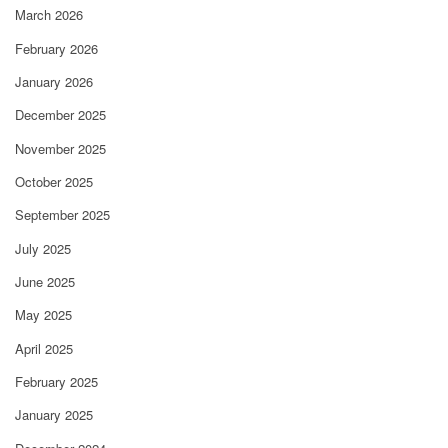
March 2026
February 2026
January 2026
December 2025
November 2025
October 2025
September 2025
July 2025
June 2025
May 2025
April 2025
February 2025
January 2025