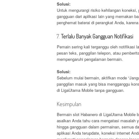
Solusi:
Untuk mengurangi risiko kehilangan koneksi, p
gangguan dari aplikasi lain yang memakan bany
penghemat baterai di perangkat Anda, karena 
7.
Terlalu Banyak Gangguan Notifikasi
Pemain sering kali terganggu oleh notifikasi 
pesan teks, panggilan telepon, atau pemberit
mempengaruhi pengalaman bermain.
Solusi:
Sebelum mulai bermain, aktifkan mode “Janga
panggilan masuk yang bisa mengganggu kons
di LigaUtama Mobile tanpa gangguan.
Kesimpulan
Bermain slot Habanero di LigaUtama Mobile
asalkan Anda tahu cara mengatasi masalah ya
hingga gangguan dalam permainan, semua dap
aplikasi Anda terupdate, koneksi internet A