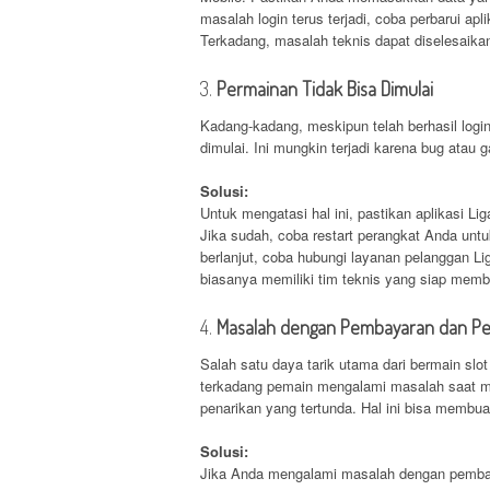
masalah login terus terjadi, coba perbarui apl
Terkadang, masalah teknis dapat diselesaikan
3.
Permainan Tidak Bisa Dimulai
Kadang-kadang, meskipun telah berhasil logi
dimulai. Ini mungkin terjadi karena bug atau
Solusi:
Untuk mengatasi hal ini, pastikan aplikasi Li
Jika sudah, coba restart perangkat Anda untu
berlanjut, coba hubungi layanan pelanggan L
biasanya memiliki tim teknis yang siap mem
4.
Masalah dengan Pembayaran dan Pe
Salah satu daya tarik utama dari bermain s
terkadang pemain mengalami masalah saat mel
penarikan yang tertunda. Hal ini bisa membua
Solusi:
Jika Anda mengalami masalah dengan pembaya