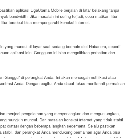
astikan aplikasi LigaUtama Mobile berjalan di latar belakang tanpa
ak bandwidth. Jika masalah ini sering terjadi, coba matikan fitur
fitur tersebut bisa mempengaruhi koneksi internet.
lain yang muncul di layar saat sedang bermain slot Habanero, seperti
ahuan aplikasi lain. Gangguan ini bisa mengalihkan perhatian dan
n Ganggu” di perangkat Anda. Ini akan mencegah notifikasi atau
entrasi Anda. Dengan begitu, Anda dapat fokus menikmati permainan
 bisa menjadi pengalaman yang menyenangkan dan menguntungkan,
ng mungkin muncul. Dari masalah koneksi internet yang tidak stabil
at diatasi dengan beberapa langkah sederhana. Selalu pastikan
nda stabil, dan perangkat Anda mendukung permainan agar Anda bisa