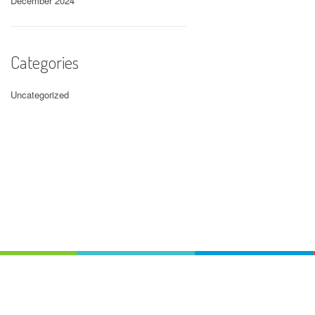
December 2024
Categories
Uncategorized