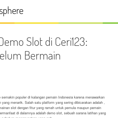
osphere
Demo Slot di Ceri123:
ebelum Bermain
line semakin populer di kalangan pemain Indonesia karena menawarkan
 yang menarik. Salah satu platform yang sering dibicarakan adalah ,
rmainan slot dengan fitur yang ramah untuk pemula maupun pemain
bermanfaat di dalamnya adalah demo slot, sebuah sarana latihan yang