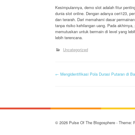
Kesimpulannya, demo slot adalah fitur pentin
dunia slot online. Dengan adanya ceri123, p
dan terarah. Dari memahami dasar permainan 
tanpa risiko kehilangan uang. Pada akhirnya
memutuskan untuk bermain di level yang lebi
lebih terencana.
Uncategorized
P
←
Mengidentifikasi Pola Durasi Putaran di B
o
s
t
© 2026 Pulse Of The Blogosphere - Theme: 
n