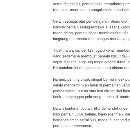
demo di ceri123, pemain bisa memahami perbe
membuat mode demo sangat direkomendasik
Selain sebagai alat pembelajaran, demo slo
banyak pemain sering terbawa suasana ketik
mode demo, pemain dapat membiasakan diri m
langsung membantu membangun mental yang le
Tidak hanya itu, ceri123 juga dikenal memb
yang sederhana membuat pemain baru tidak ke
dapat diakses langsung tanpa proses rumit, s
Kemudahan ini menjadi salah satu alasan me
Namun, penting untuk diingat bahwa meskipun
selalu mencerminkan hasil di permainan uang
pembelajaran, bukan simulasi akurat dari hasil
tidak menganggap pola yang muncul di mode
Dalam konteks hiburan, fitur demo slot di ce
bagi pemain untuk belajar, bereksperimen, 
berpengalaman sekalipun, mode ini sering di
permainan sebenarnya.