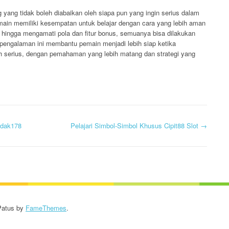
g yang tidak boleh diabaikan oleh siapa pun yang ingin serius dalam
emain memiliki kesempatan untuk belajar dengan cara yang lebih aman
hingga mengamati pola dan fitur bonus, semuanya bisa dilakukan
, pengalaman ini membantu pemain menjadi lebih siap ketika
h serius, dengan pemahaman yang lebih matang dan strategi yang
adak178
Pelajari Simbol-Simbol Khusus Cipit88 Slot
→
Patus by
FameThemes
.