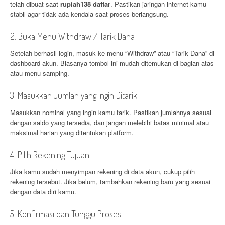
telah dibuat saat
rupiah138 daftar
. Pastikan jaringan internet kamu
stabil agar tidak ada kendala saat proses berlangsung.
2. Buka Menu Withdraw / Tarik Dana
Setelah berhasil login, masuk ke menu “Withdraw” atau “Tarik Dana” di
dashboard akun. Biasanya tombol ini mudah ditemukan di bagian atas
atau menu samping.
3. Masukkan Jumlah yang Ingin Ditarik
Masukkan nominal yang ingin kamu tarik. Pastikan jumlahnya sesuai
dengan saldo yang tersedia, dan jangan melebihi batas minimal atau
maksimal harian yang ditentukan platform.
4. Pilih Rekening Tujuan
Jika kamu sudah menyimpan rekening di data akun, cukup pilih
rekening tersebut. Jika belum, tambahkan rekening baru yang sesuai
dengan data diri kamu.
5. Konfirmasi dan Tunggu Proses