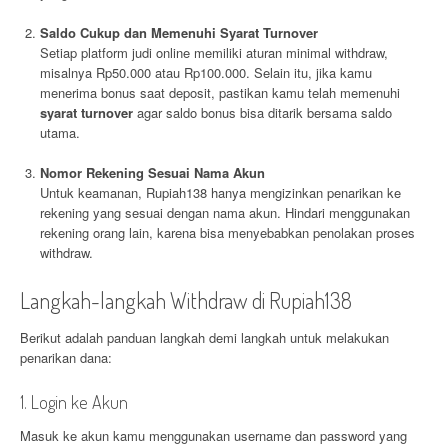
Saldo Cukup dan Memenuhi Syarat Turnover
Setiap platform judi online memiliki aturan minimal withdraw,
misalnya Rp50.000 atau Rp100.000. Selain itu, jika kamu
menerima bonus saat deposit, pastikan kamu telah memenuhi
syarat turnover
agar saldo bonus bisa ditarik bersama saldo
utama.
Nomor Rekening Sesuai Nama Akun
Untuk keamanan, Rupiah138 hanya mengizinkan penarikan ke
rekening yang sesuai dengan nama akun. Hindari menggunakan
rekening orang lain, karena bisa menyebabkan penolakan proses
withdraw.
Langkah-langkah Withdraw di Rupiah138
Berikut adalah panduan langkah demi langkah untuk melakukan
penarikan dana:
1. Login ke Akun
Masuk ke akun kamu menggunakan username dan password yang