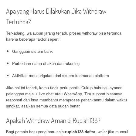
Apa yang Harus Dilakukan Jika Withdraw
Tertunda?
Terkadang, walaupun jarang terjadi, proses withdraw bisa tertunda
karena beberapa faktor seperti:
Gangguan sistem bank
Perbedaan nama di akun dan rekening
Aktivitas mencurigakan dari sistem keamanan platform
Jika hal ini terjadi, kamu tidak perlu panik. Cukup hubungi layanan
pelanggan melalui live chat atau WhatsApp. Tim support biasanya
responsif dan bisa membantu memproses penarikanmu dalam waktu
singkat, asalkan semua data sudah benar.
Apakah Withdraw Aman di Rupiah138?
Bagi pemain baru yang baru saja
rupiah138 daftar
, wajar jika muncul