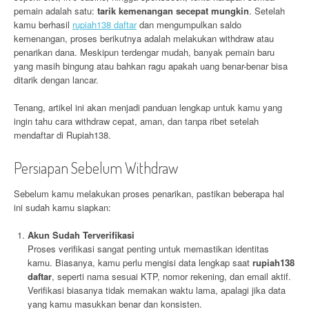
pemain adalah satu:
tarik kemenangan secepat mungkin
. Setelah
kamu berhasil
rupiah138 daftar
dan mengumpulkan saldo
kemenangan, proses berikutnya adalah melakukan withdraw atau
penarikan dana. Meskipun terdengar mudah, banyak pemain baru
yang masih bingung atau bahkan ragu apakah uang benar-benar bisa
ditarik dengan lancar.
Tenang, artikel ini akan menjadi panduan lengkap untuk kamu yang
ingin tahu cara withdraw cepat, aman, dan tanpa ribet setelah
mendaftar di Rupiah138.
Persiapan Sebelum Withdraw
Sebelum kamu melakukan proses penarikan, pastikan beberapa hal
ini sudah kamu siapkan:
Akun Sudah Terverifikasi
Proses verifikasi sangat penting untuk memastikan identitas
kamu. Biasanya, kamu perlu mengisi data lengkap saat
rupiah138
daftar
, seperti nama sesuai KTP, nomor rekening, dan email aktif.
Verifikasi biasanya tidak memakan waktu lama, apalagi jika data
yang kamu masukkan benar dan konsisten.