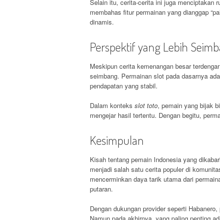
Selain itu, cerita-cerita ini juga menciptakan
membahas fitur permainan yang dianggap “pal
dinamis.
Perspektif yang Lebih Seim
Meskipun cerita kemenangan besar terdengar 
seimbang. Permainan slot pada dasarnya ada
pendapatan yang stabil.
Dalam konteks
slot toto
, pemain yang bijak b
mengejar hasil tertentu. Dengan begitu, perma
Kesimpulan
Kisah tentang pemain Indonesia yang dikaba
menjadi salah satu cerita populer di komunit
mencerminkan daya tarik utama dari permaina
putaran.
Dengan dukungan provider seperti
Habanero
,
Namun pada akhirnya, yang paling penting a