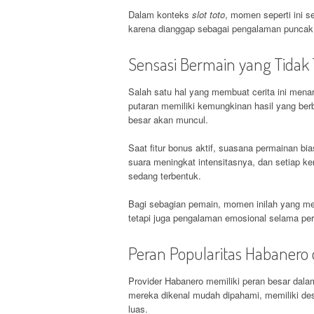
Dalam konteks
slot toto
, momen seperti ini s
karena dianggap sebagai pengalaman puncak 
Sensasi Bermain yang Tidak
Salah satu hal yang membuat cerita ini menar
putaran memiliki kemungkinan hasil yang berb
besar akan muncul.
Saat fitur bonus aktif, suasana permainan bia
suara meningkat intensitasnya, dan setiap ke
sedang terbentuk.
Bagi sebagian pemain, momen inilah yang me
tetapi juga pengalaman emosional selama pe
Peran Popularitas Habanero
Provider
Habanero
memiliki peran besar dala
mereka dikenal mudah dipahami, memiliki des
luas.