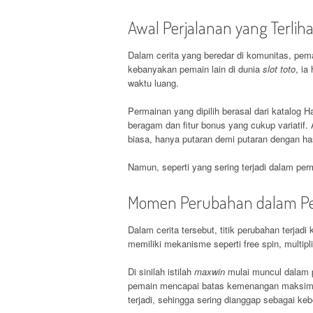
Awal Perjalanan yang Terliha
Dalam cerita yang beredar di komunitas, pemai
kebanyakan pemain lain di dunia
slot toto
, ia
waktu luang.
Permainan yang dipilih berasal dari katalog 
beragam dan fitur bonus yang cukup variatif.
biasa, hanya putaran demi putaran dengan hasi
Namun, seperti yang sering terjadi dalam pe
Momen Perubahan dalam P
Dalam cerita tersebut, titik perubahan terjadi
memiliki mekanisme seperti free spin, multi
Di sinilah istilah
maxwin
mulai muncul dalam p
pemain mencapai batas kemenangan maksimal
terjadi, sehingga sering dianggap sebagai ke