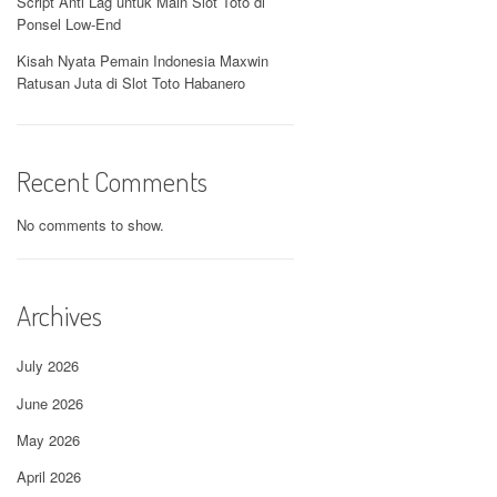
Script Anti Lag untuk Main Slot Toto di
Ponsel Low-End
Kisah Nyata Pemain Indonesia Maxwin
Ratusan Juta di Slot Toto Habanero
Recent Comments
No comments to show.
Archives
July 2026
June 2026
May 2026
April 2026