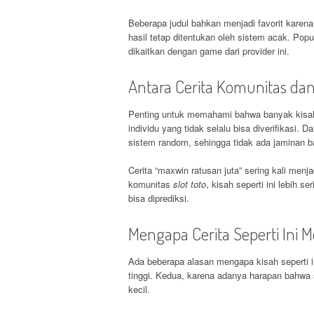
Beberapa judul bahkan menjadi favorit karen
hasil tetap ditentukan oleh sistem acak. Pop
dikaitkan dengan game dari provider ini.
Antara Cerita Komunitas dan
Penting untuk memahami bahwa banyak kisah 
individu yang tidak selalu bisa diverifikasi.
sistem random, sehingga tidak ada jaminan b
Cerita “maxwin ratusan juta” sering kali men
komunitas
slot toto
, kisah seperti ini lebih 
bisa diprediksi.
Mengapa Cerita Seperti Ini M
Ada beberapa alasan mengapa kisah seperti in
tinggi. Kedua, karena adanya harapan bahwa
kecil.