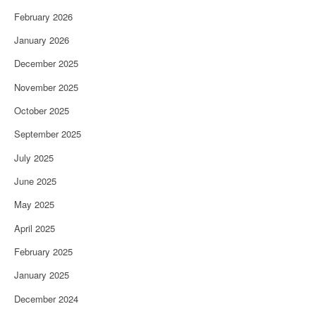
February 2026
January 2026
December 2025
November 2025
October 2025
September 2025
July 2025
June 2025
May 2025
April 2025
February 2025
January 2025
December 2024